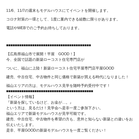
11/6、11/7の週末もモデルハウスにてイベントを開催します。
コロナ対策の一環として、1度に案内できる組数に限りがあります。
電話やWEBでのご予約お待ちしております。
■■■■■■■■■■■■■■■■■■■■■■■■■■■■■■■■■■■■■■■
【広島県福山市で展開！平屋 GOOD！】
今、全国で話題の新築ローコスト住宅専門店が
ついに、福山に上陸！新築ローコスト住宅平屋専門店平屋GOOD
建売、中古住宅、中古物件と同じ価格で新築が買える時代になりました！
福山エリアの方は、モデルハウス見学を随時予約受付中です！
■■■■■■■■■■■■■■■■■■■■■■■■■■■■■■■■■■■■■■■■
【イベント情報】
『新築を探しているけど、お金が…。』
という方は、見るだけ！見学会へ是非一度ご参加下さい。
福山エリアで新築モデルハウスが見学可能です。
建売、中古住宅、中古物件を希望の方も、意外と知らない新築との違いをお
伝えいたします。
是非、平屋GOODの新築モデルハウスを一度ご覧ください！