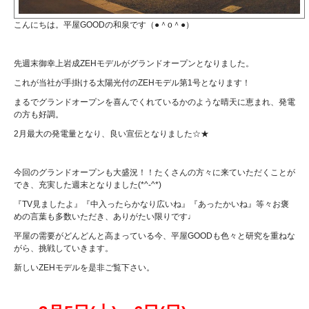
こんにちは。平屋GOODの和泉です（●＾o＾●）
先週末御幸上岩成ZEHモデルがグランドオープンとなりました。
これが当社が手掛ける太陽光付のZEHモデル第1号となります！
まるでグランドオープンを喜んでくれているかのような晴天に恵まれ、発電
の方も好調。
2月最大の発電量となり、良い宣伝となりました☆★
今回のグランドオープンも大盛況！！たくさんの方々に来ていただくことが
でき、充実した週末となりました(*^-^*)
『TV見ましたよ』『中入ったらかなり広いね』『あったかいね』等々お褒
めの言葉も多数いただき、ありがたい限りです♩
平屋の需要がどんどんと高まっている今、平屋GOODも色々と研究を重ねな
がら、挑戦していきます。
新しいZEHモデルを是非ご覧下さい。