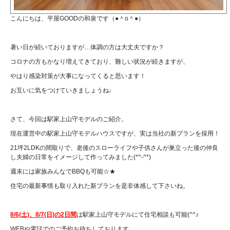
こんにちは、平屋GOODの和泉です（●＾o＾●）
暑い日が続いておりますが…体調の方は大丈夫ですか？
コロナの方もかなり増えてきており、難しい状況が続きますが、
やはり感染対策が大事になってくると思います！
お互いに気をつけていきましょうね♩
さて、今回は駅家上山守モデルのご紹介。
現在運営中の駅家上山守モデルハウスですが、実は当社の新プランを採用！
21坪2LDKの間取りで、老後のスローライフや子供さんが巣立った後の仲良
し夫婦の日常をイメージして作ってみました(*^-^*)
週末には家族みんなでBBQも可能☆★
住宅の最新事情も取り入れた新プランを是非体感して下さいね。
8/6(土)、8/7(日)の2日間
は駅家上山守モデルにて住宅相談も可能(^^♪
WEBや電話でのご予約お待ちしております。