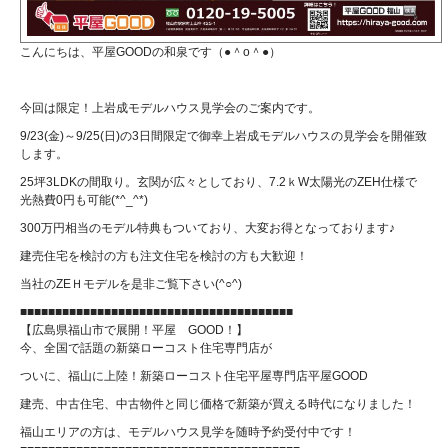
こんにちは、平屋GOODの和泉です（●＾o＾●）
今回は限定！上岩成モデルハウス見学会のご案内です。
9/23(金)～9/25(日)の3日間限定で御幸上岩成モデルハウスの見学会を開催致
します。
25坪3LDKの間取り。玄関が広々としており、7.2ｋW太陽光のZEH仕様で
光熱費0円も可能(*^_^*)
300万円相当のモデル特典もついており、大変お得となっております♪
建売住宅を検討の方も注文住宅を検討の方も大歓迎！
当社のZEＨモデルを是非ご覧下さい(^○^)
■■■■■■■■■■■■■■■■■■■■■■■■■■■■■■■■■■■■■■■
【広島県福山市で展開！平屋 GOOD！】
今、全国で話題の新築ローコスト住宅専門店が
ついに、福山に上陸！新築ローコスト住宅平屋専門店平屋GOOD
建売、中古住宅、中古物件と同じ価格で新築が買える時代になりました！
福山エリアの方は、モデルハウス見学を随時予約受付中です！