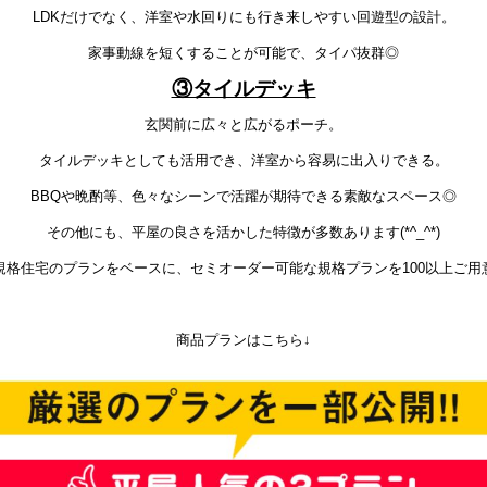
LDKだけでなく、洋室や水回りにも行き来しやすい回遊型の設計。
家事動線を短くすることが可能で、タイパ抜群◎
③タイルデッキ
玄関前に広々と広がるポーチ。
タイルデッキとしても活用でき、洋室から容易に出入りできる。
BBQや晩酌等、色々なシーンで活躍が期待できる素敵なスペース◎
その他にも、平屋の良さを活かした特徴が多数あります(*^_^*)
は規格住宅のプランをベースに、セミオーダー可能な規格プランを100以上ご用
商品プランはこちら↓