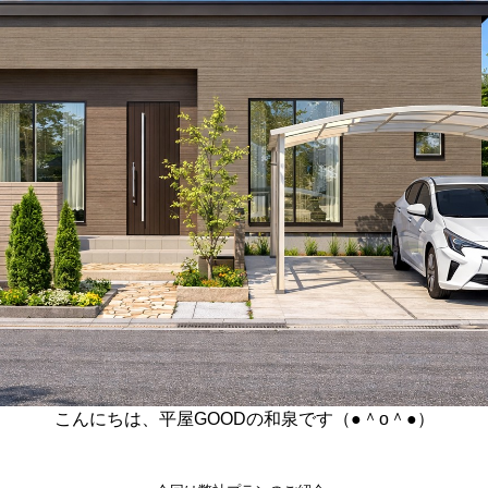
こんにちは、平屋GOODの和泉です（●＾o＾●）