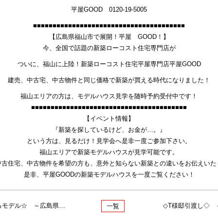
平屋GOOD 0120-19-5005
■■■■■■■■■■■■■■■■■■■■■■■■■■■■■■■■■■■■■■■
【広島県福山市で展開！平屋 GOOD！】
今、全国で話題の新築ローコスト住宅専門店が
ついに、福山に上陸！新築ローコスト住宅平屋専門店平屋GOOD
建売、中古宅、中古物件と同じ価格で新築が買える時代になりました！
福山エリアの方は、モデルハウス見学を随時予約受付中です！
■■■■■■■■■■■■■■■■■■■■■■■■■■■■■■■■■■■■■■■■
【イベント情報】
『新築を探しているけど、お金が…。』
という方は、見るだけ！見学会へ是非一度ご参加下さい。
福山エリアで新築モデルハウスが見学可能です。
中古住宅、中古物件を希望の方も、意外と知らない新築との違いをお伝えいた
是非、平屋GOODの新築モデルハウスを一度ご覧ください！
« ☆サイズ以上に満足感のあるモデル☆ ～広島県福山市平屋専門店～
◇T様邸引渡し◇ 
一覧