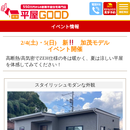
イベント情報
2/4(土)・5(日) 新
加茂モデル
イベント開催
高断熱/高気密でZEH仕様の冬は暖かく、夏は涼しい平屋
を体感してみてください！
スタイリッシュモダンな外観