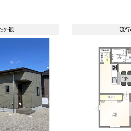
た外観
流行