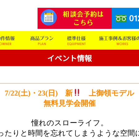
イベント情報
7/22(土)・23(日) 新
上御領モデル
無料見学会開催
憧れのスローライフ。
ったりと時間を忘れてしまうような空間