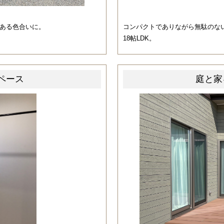
のある色合いに。
コンパクトでありながら無駄のな
18帖LDK。
ペース
庭と家