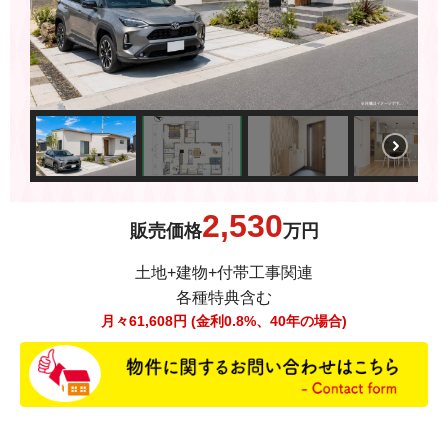
2,530
販売価格
万円
土地+建物+付帯工事関連
各種特典含む
月々
61,608
円 (金利0.8%、40年の場合)