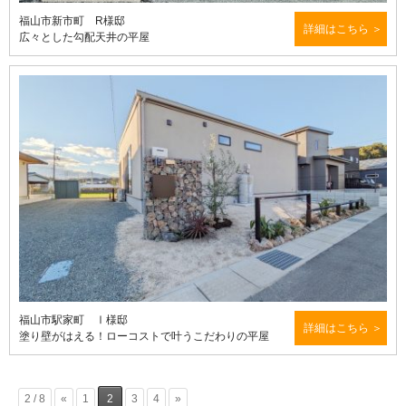
福山市新市町 R様邸
詳細はこちら
広々とした勾配天井の平屋
福山市駅家町 Ⅰ様邸
詳細はこちら
塗り壁がはえる！ローコストで叶うこだわりの平屋
2 / 8
«
1
2
3
4
»